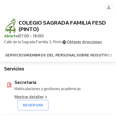
Administración
Tienda
Secretaría
Tienda
Tienda
y
cambios
recogida
Online
devoluciones
COLEGIO SAGRADA FAMILIA FESD
(PINTO)
Abierto
(07:00 – 18:00)
Calle de la Sagrada Familia 3, Pinto
Obtener direcciones
SERVICIOS
MIEMBROS DEL PERSONAL
SOBRE NOSOTROS
Servicios
Secretaría
Matriculaciones y gestiones académicas
Mostrar detalles
RESERVAR